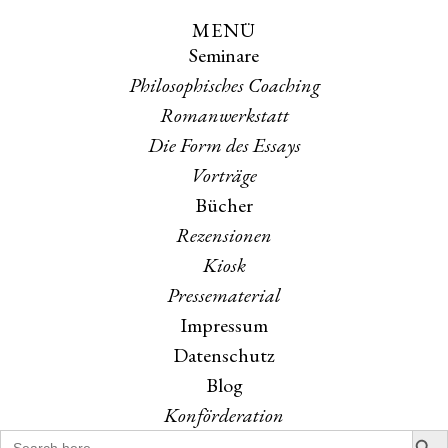
MENÜ
Skip
Skip
Seminare
to
to
the
the
Philosophisches Coaching
content
main
Romanwerkstatt
menu
Die Form des Essays
Vorträge
Bücher
Rezensionen
Kiosk
Pressematerial
Impressum
Datenschutz
Blog
Konförderation
Search B
Search