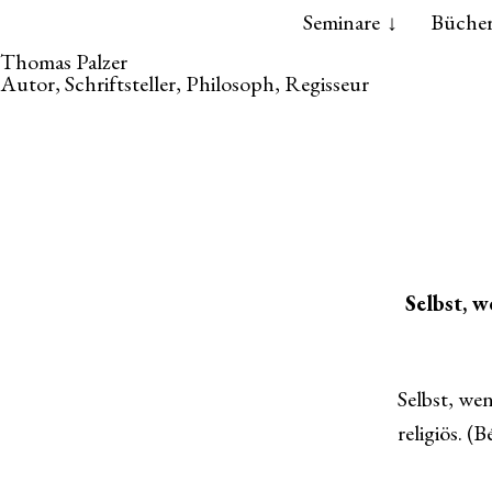
Skip
Skip
Seminare
Büche
to
to
Thomas Palzer
the
the
Autor, Schriftsteller, Philosoph, Regisseur
content
main
menu
Selbst, w
Selbst, wen
religiös. (