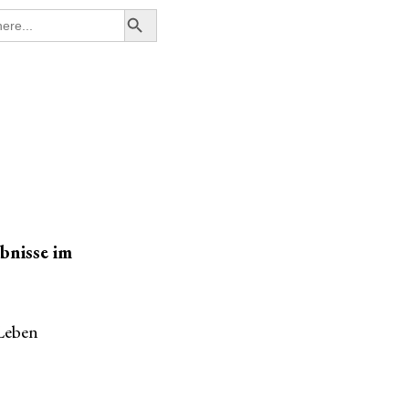
Search Button
ebnisse im
 Leben