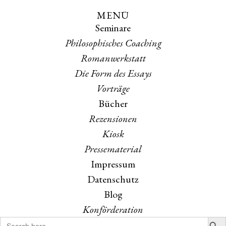
MENÜ
Skip
Skip
Seminare
to
to
the
the
Philosophisches Coaching
content
main
Romanwerkstatt
menu
Die Form des Essays
Vorträge
Bücher
Rezensionen
Kiosk
Pressematerial
Impressum
Datenschutz
Blog
Konförderation
Search B
Search