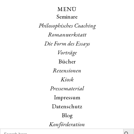
MENÜ
Skip
Skip
Seminare
to
to
the
the
Philosophisches Coaching
content
main
Romanwerkstatt
menu
Die Form des Essays
Vorträge
Bücher
Rezensionen
Kiosk
Pressematerial
Impressum
Datenschutz
Blog
Konförderation
Search B
Search