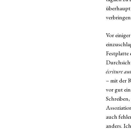
überhaupt 
verbringen,
Vor einige
einzuschla
Festplatte
Durchsicht
écriture a
– mit der R
vor gut ei
Schreiben, 
Assoziation
auch fehler
anders. Ich