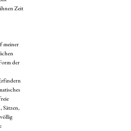
ihnen Zeit
f meiner
lichen
 Form der
 Erfindern
matisches
reie
, Sätzen,
völlig
e