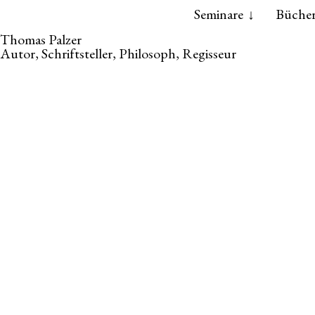
Skip
Skip
Seminare
Büche
to
to
Thomas Palzer
the
the
Autor, Schriftsteller, Philosoph, Regisseur
content
main
menu