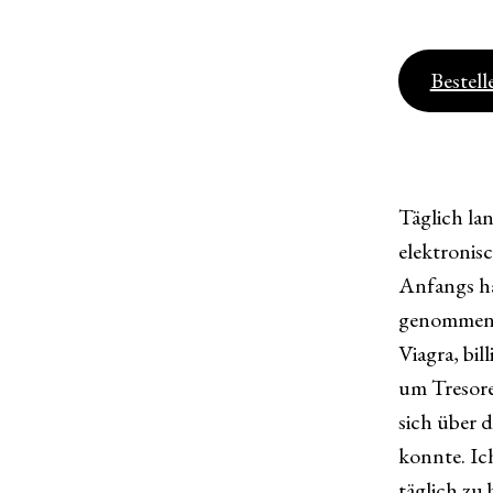
Bestell
Täglich la
elektronis
Anfangs ha
genommen, 
Viagra, bi
um Tresor
sich über 
konnte. Ic
täglich zu 