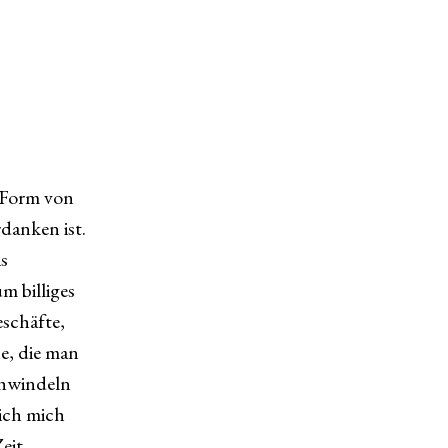
 Form von
danken ist.
s
m billiges
eschäfte,
e, die man
chwindeln
 ich mich
eit