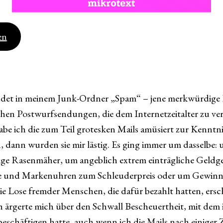
en
ndet in meinem Junk-Ordner „Spam“ – jene merkwürdige
chen Postwurfsendungen, die dem Internetzeitalter zu ver
be ich die zum Teil grotesken Mails amüsiert zur Kenntni
dann wurden sie mir lästig. Es ging immer um dasselbe: u
llige Rasenmäher, um angeblich extrem einträgliche Geldg
e und Markenuhren zum Schleuderpreis oder um Gewinn
die Lose fremder Menschen, die dafür bezahlt hatten, ers
h ärgerte mich über den Schwall Bescheuertheit, mit dem
beschäftigen hatte, auch wenn ich die Mails nach einiger Z