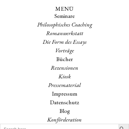
MENÜ
Skip
Skip
Seminare
to
to
the
the
Philosophisches Coaching
content
main
Romanwerkstatt
menu
Die Form des Essays
Vorträge
Bücher
Rezensionen
Kiosk
Pressematerial
Impressum
Datenschutz
Blog
Konförderation
Search B
Search