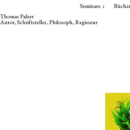
Skip
Skip
Seminare
Büche
to
to
Thomas Palzer
the
the
Autor, Schriftsteller, Philosoph, Regisseur
content
main
menu