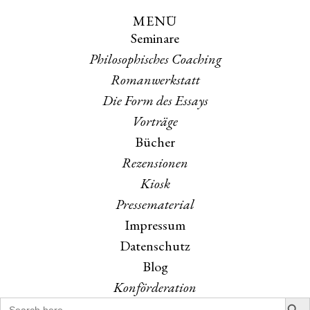
MENÜ
Skip
Skip
Seminare
to
to
the
the
Philosophisches Coaching
content
main
Romanwerkstatt
menu
Die Form des Essays
Vorträge
Bücher
Rezensionen
Kiosk
Pressematerial
Impressum
Datenschutz
Blog
Konförderation
Search B
Search