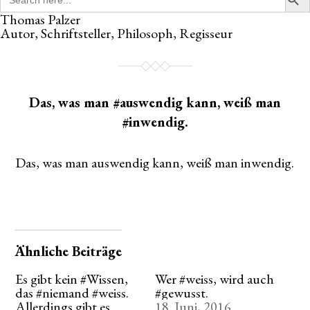
for:
Thomas Palzer
Autor, Schriftsteller, Philosoph, Regisseur
Das, was man #auswendig kann, weiß man
#inwendig.
Das, was man auswendig kann, weiß man inwendig.
Ähnliche Beiträge
Es gibt kein #Wissen,
Wer #weiss, wird auch
das #niemand #weiss.
#gewusst.
Allerdings gibt es
18. Juni, 2016