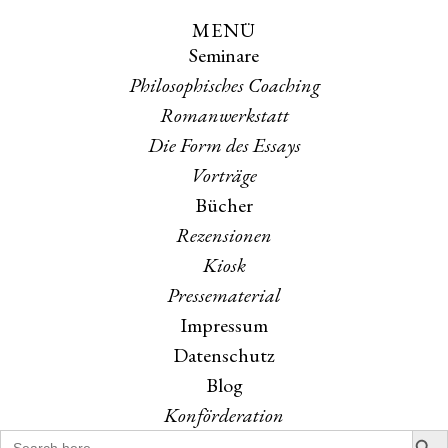
MENÜ
Skip
Skip
Seminare
to
to
the
the
Philosophisches Coaching
content
main
Romanwerkstatt
menu
Die Form des Essays
Vorträge
Bücher
Rezensionen
Kiosk
Pressematerial
Impressum
Datenschutz
Blog
Konförderation
Search B
Search