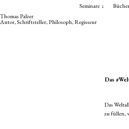
Skip
Skip
Seminare
Büche
to
to
Thomas Palzer
the
the
Autor, Schriftsteller, Philosoph, Regisseur
content
main
menu
Das #Welt
Das Weltal
zu füllen,