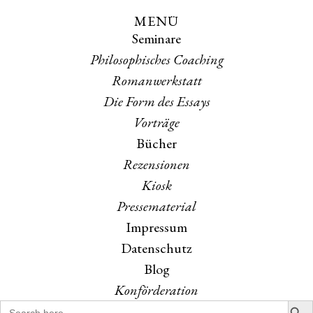
MENÜ
Skip
Skip
Seminare
to
to
the
the
Philosophisches Coaching
content
main
Romanwerkstatt
menu
Die Form des Essays
Vorträge
Bücher
Rezensionen
Kiosk
Pressematerial
Impressum
Datenschutz
Blog
Konförderation
Search B
Search