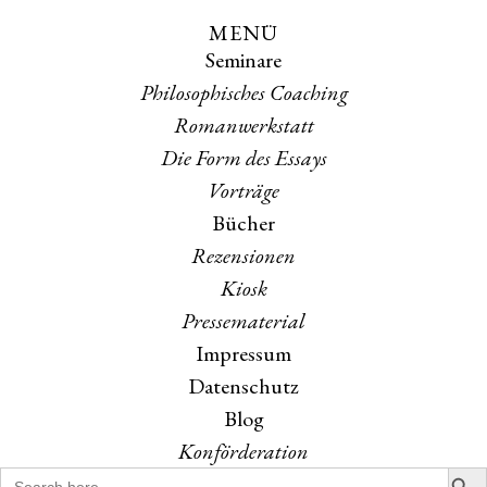
MENÜ
Skip
Skip
Seminare
to
to
the
the
Philosophisches Coaching
content
main
Romanwerkstatt
menu
Die Form des Essays
Vorträge
Bücher
Rezensionen
Kiosk
Pressematerial
Impressum
Datenschutz
Blog
Konförderation
Search B
Search