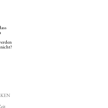
dass
m
werden
 nicht?
LKEN
eit