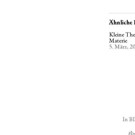
Ähnliche 
Kleine The
Materie
5. März, 2
In
B
#
b