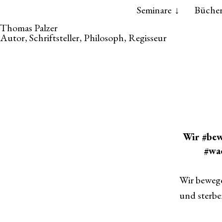
Skip
Skip
Seminare
Büche
to
to
Thomas Palzer
the
the
Autor, Schriftsteller, Philosoph, Regisseur
content
main
menu
Wir #bew
#wa
Wir bewege
und sterbe