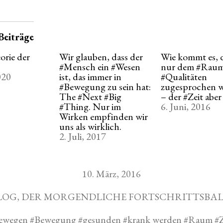
Beiträge
orie der
Wir glauben, dass der
Wie kommt es, 
#Mensch ein #Wesen
nur dem #Rau
020
ist, das immer in
#Qualitäten
#Bewegung zu sein hat:
zugesprochen 
The #Next #Big
– der #Zeit aber
#Thing. Nur im
6. Juni, 2016
Wirken empfinden wir
uns als wirklich.
2. Juli, 2017
10. März, 2016
LOG
,
DER MORGENDLICHE FORTSCHRITTSBA
ewegen
#
Bewegung
#
gesunden
#
krank werden
#
Raum
#
Z