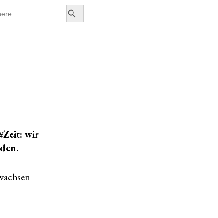
Search Button
Zeit: wir
den.
 wachsen